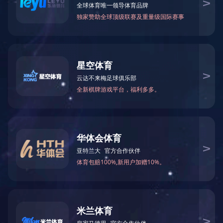
公司动态
13日
为了提升
2025.08
星空官方
行业资讯
研学赋能
13日
为夯实管
2025.08
玛亚等行
凝心聚力
04日
7 月 
2025.08
手前行的
科技暖童